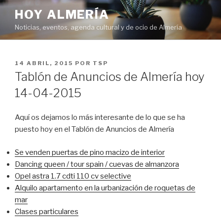
Saltar
HOY ALMERÍA
al
Noticias, eventos, agenda cultural y de ocio de Almería
contenido
PUBLICADO
14 ABRIL, 2015
POR
TSP
EL
Tablón de Anuncios de Almería hoy
14-04-2015
Aquí os dejamos lo más interesante de lo que se ha
puesto hoy en el Tablón de Anuncios de Almería
Se venden puertas de pino macizo de interior
Dancing queen / tour spain / cuevas de almanzora
Opel astra 1.7 cdti 110 cv selective
Alquilo apartamento en la urbanización de roquetas de
mar
Clases particulares