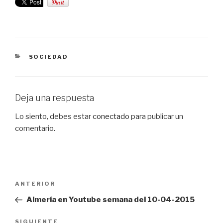
CATEGORÍAS
SOCIEDAD
Deja una respuesta
Lo siento, debes estar
conectado
para publicar un
comentario.
Navegación
Entrada
ANTERIOR
de
anterior:
Almería en Youtube semana del 10-04-2015
entradas
Siguiente
SIGUIENTE