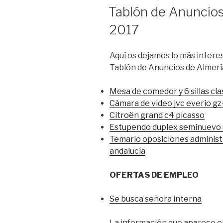
EL
Tablón de Anuncios
2017
Aquí os dejamos lo más interes
Tablón de Anuncios de Almerí
Mesa de comedor y 6 sillas cla
Cámara de video jvc everio g
Citroën grand c4 picasso
Estupendo duplex seminuevo 
Temario oposiciones administra
andalucía
OFERTAS DE EMPLEO
Se busca señora interna
La información que aparece en