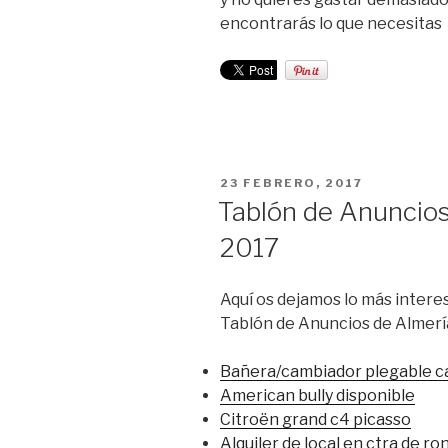
encontrarás lo que necesitas
PUBLICADO
23 FEBRERO, 2017
EL
Tablón de Anuncios
2017
Aquí os dejamos lo más interes
Tablón de Anuncios de Almerí
Bañera/cambiador plegable 
American bully disponible
Citroën grand c4 picasso
Alquiler de local en ctra de ro