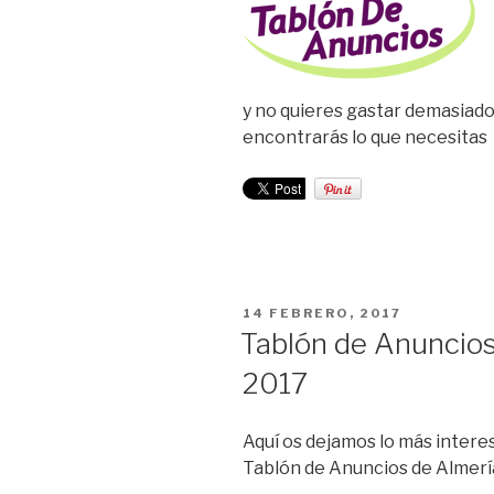
y no quieres gastar demasiado
encontrarás lo que necesitas
PUBLICADO
14 FEBRERO, 2017
EL
Tablón de Anuncios
2017
Aquí os dejamos lo más interes
Tablón de Anuncios de Almerí