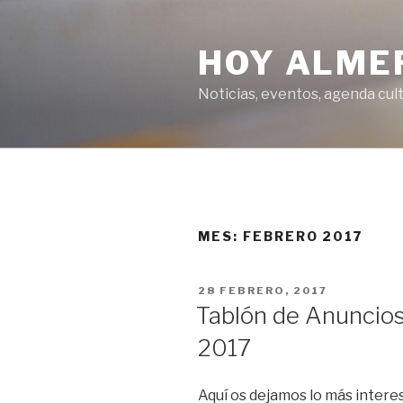
Saltar
al
HOY ALME
contenido
Noticias, eventos, agenda cult
MES:
FEBRERO 2017
PUBLICADO
28 FEBRERO, 2017
EL
Tablón de Anuncios
2017
Aquí os dejamos lo más interes