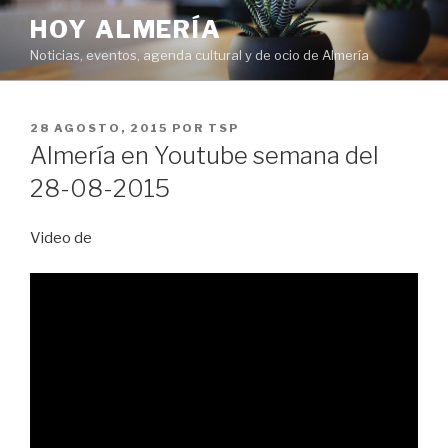
Saltar
HOY ALMERÍA
al
Noticias, eventos, agenda cultural y de ocio de Almería
contenido
PUBLICADO
28 AGOSTO, 2015
POR
TSP
EL
Almería en Youtube semana del
28-08-2015
Video de